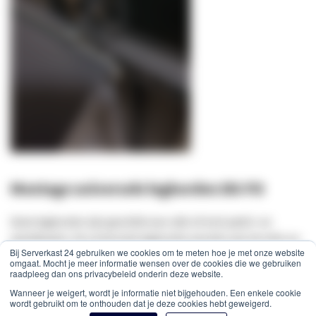
Montage universele legborden DS-FO
Deze legborden zijn geschikt voor alle 19 inch patch- en
wandkasten. De universele legborden worden aan de vóór en
Bij Serverkast 24 gebruiken we cookies om te meten hoe je met onze website
achterzijde van de 19 inch profielen bevestigd. Je monteert de
omgaat. Mocht je meer informatie wensen over de cookies die we gebruiken
DS-FO legborden als volgt:
raadpleeg dan ons privacybeleid onderin deze website.
Wanneer je weigert, wordt je informatie niet bijgehouden. Een enkele cookie
Stap 1
wordt gebruikt om te onthouden dat je deze cookies hebt geweigerd.