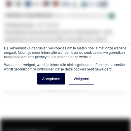
Indicatie verzendkosten:
Pakket -
€ 6,95
(Nederland, Excl. btw)
Artikelnummer
RIT7705035
Wartelplaat met borstelstrip voor EL Wandkasten • Voor
plaatsing in het 19 inch-profiel • Geschikt voor alle EL
Wandkasten • Gemaakt van 1,5mm dik plaatstaal • Kleur:
Bij Serverkast 24 gebruiken we cookies om te meten hoe je met onze website
omgaat. Mocht je meer informatie wensen over de cookies die we gebruiken
RAL7035
raadpleeg dan ons privacybeleid onderin deze website.
Meer informatie
Wanneer je weigert, wordt je informatie niet bijgehouden. Een enkele cookie
wordt gebruikt om te onthouden dat je deze cookies hebt geweigerd.
Reviews
Accepteren
Weigeren
Vragen en antwoorden
Contactgegevens